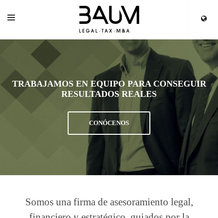
INICIO
SERVICIOS
TRABAJAMOS EN EQUIPO PARA CONSEGUIR
EQUIPO
RESULTADOS REALES
PARTNERS
CONÓCENOS
ACTUALIDAD
Somos una firma de asesoramiento legal,
financiero y estratégico, guiados por la