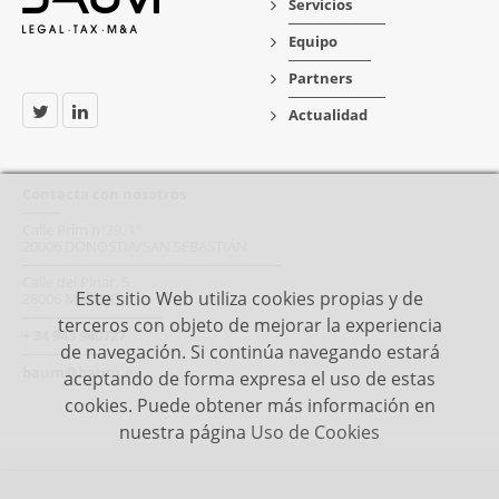
Servicios
Equipo
Partners
Actualidad
Contacta con nosotros
Calle Prim nº29, 1º
20006 DONOSTIA/SAN SEBASTIÁN
Calle del Pinar, 5
Este sitio Web utiliza cookies propias y de
28006 MADRID
terceros con objeto de mejorar la experiencia
+ 34 943 940727
de navegación. Si continúa navegando estará
baum@baum.es
aceptando de forma expresa el uso de estas
cookies. Puede obtener más información en
nuestra página
Uso de Cookies
© 2026 BAUM · Todos los derechos reservados |
Aviso legal
|
Política