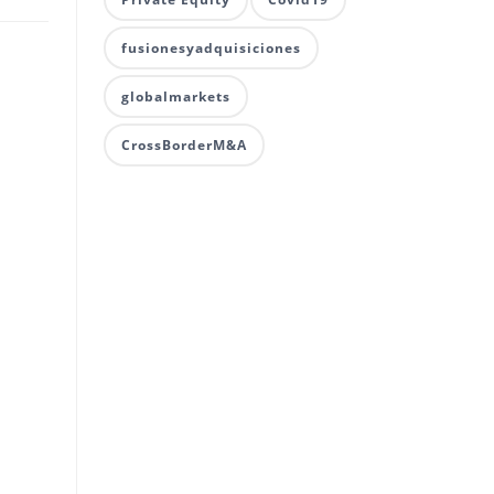
fusionesyadquisiciones
globalmarkets
CrossBorderM&A