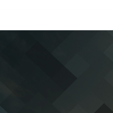
Tlf: +34 943 940 727
Email: baum@baum.es