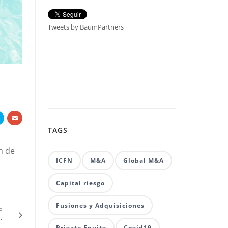
Tweets by BaumPartners
TAGS
n de
ICFN
M&A
Global M&A
Capital riesgo
Fusiones y Adquisiciones
E
.
Private Equity
Covid19