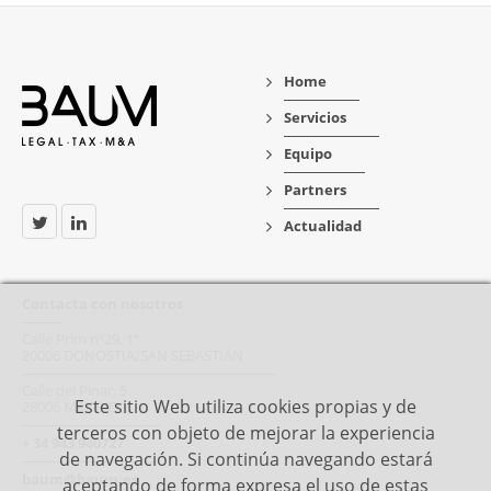
Home
Servicios
Equipo
Partners
Actualidad
Contacta con nosotros
Calle Prim nº29, 1º
20006 DONOSTIA/SAN SEBASTIÁN
Calle del Pinar, 5
Este sitio Web utiliza cookies propias y de
28006 MADRID
terceros con objeto de mejorar la experiencia
+ 34 943 940727
de navegación. Si continúa navegando estará
baum@baum.es
aceptando de forma expresa el uso de estas