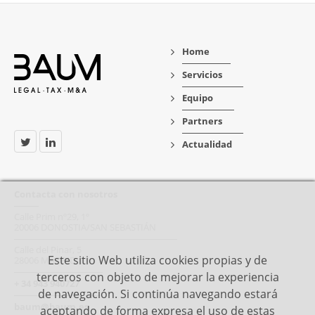
Home
Servicios
Equipo
Partners
Actualidad
Contacta con nosotros
Calle Prim nº29, 1º
20006 DONOSTIA/SAN SEBASTIÁN
Calle del Pinar, 5
Este sitio Web utiliza cookies propias y de
28006 MADRID
terceros con objeto de mejorar la experiencia
+ 34 943 940727
de navegación. Si continúa navegando estará
baum@baum.es
aceptando de forma expresa el uso de estas