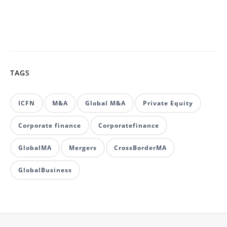
TAGS
ICFN
M&A
Global M&A
Private Equity
Corporate finance
Corporatefinance
GlobalMA
Mergers
CrossBorderMA
GlobalBusiness