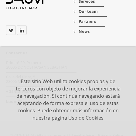
Services
Our team
Partners
News
Contact us
Prim nº 29, Primero
20006 DONOSTIA/SAN SEBASTIÁN
Calle del Pinar, 5
Este sitio Web utiliza cookies propias y de
28006 MADRID
terceros con objeto de mejorar la experiencia
+ 34 943 940727
de navegación. Si continúa navegando estará
baum@baum.es
aceptando de forma expresa el uso de estas
cookies. Puede obtener más información en
nuestra página
Uso de Cookies
© 2026 BAUM · All rights reserved |
Legal advice
|
Privacy Policy
|