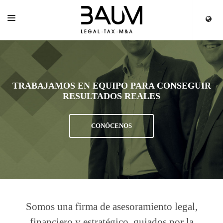
INICIO
SERVICIOS
TRABAJAMOS EN EQUIPO PARA CONSEGUIR
EQUIPO
RESULTADOS REALES
PARTNERS
CONÓCENOS
ACTUALIDAD
Somos una firma de asesoramiento legal,
financiero y estratégico, guiados por la