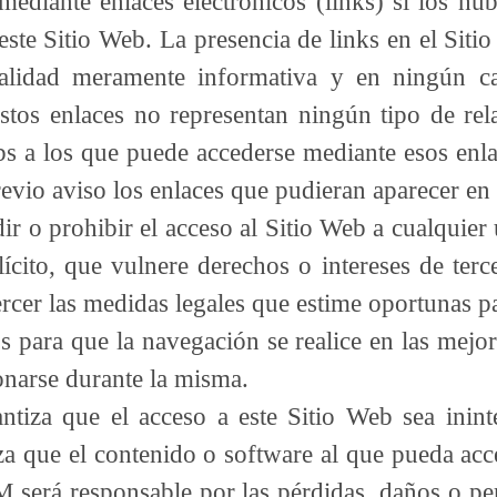
mediante enlaces electrónicos (links) si los h
e este Sitio Web. La presencia de links en el S
inalidad meramente informativa y en ningún ca
stos enlaces no representan ningún tipo de re
 webs a los que puede accederse mediante esos e
revio aviso los enlaces que pudieran aparecer en
 o prohibir el acceso al Sitio Web a cualquier 
lícito, que vulnere derechos o intereses de terc
rcer las medidas legales que estime oportunas pa
ara que la navegación se realice en las mejore
onarse durante la misma.
tiza que el acceso a este Sitio Web sea ininte
a que el contenido o software al que pueda acce
 será responsable por las pérdidas, daños o per