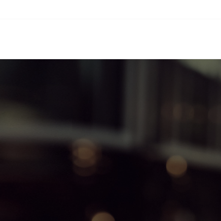
Tlf: +34 943 940 727
Email: baum@baum.es