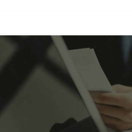
Tlf: +34 943 940 727
Email: baum@baum.es